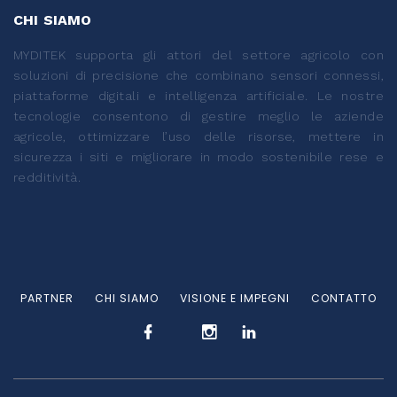
CHI SIAMO
MYDITEK supporta gli attori del settore agricolo con
soluzioni di precisione che combinano sensori connessi,
piattaforme digitali e intelligenza artificiale. Le nostre
tecnologie consentono di gestire meglio le aziende
agricole, ottimizzare l’uso delle risorse, mettere in
sicurezza i siti e migliorare in modo sostenibile rese e
redditività.
PARTNER
CHI SIAMO
VISIONE E IMPEGNI
CONTATTO